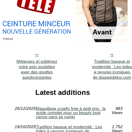
Mélangez et sublimez
Tradition basque et
votre soin quotidien
modernité : Les toile
avec des gouttes
à rayures iconiques
autobronzantes
de tissagedeluz.com
Latest additions
26/12/2025
Maquillage cruelty free à petit prix : le
983
guide complet pour un beauty look
Views
canon sans se ruiner
19/10/2025
Tradition basque et modernité : Les
1 752
toiles à rayures iconiques de
Views