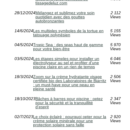
tissagedeluz.com
28/12/2024
Mélangez et sublimez votre soin
2 112
quotidien avec des gouttes
Views
autobronzantes
14/6/2024
Les multiples symboles de la tortue en
5 155
tatouage polynésien
Views
04/5/2024
Tropic Spa : des spas haut de gamme
5 970
pour votre bien-être
Views
03/5/2024
Les étapes simples pour installer un
6 046
électrolyseur au sel et profiter d'une
Views
piscine claire en un rien de temps
18/3/2024
Zoom sur la crème hydratante visage
2 506
certifiée bio des Laboratoires de Biarritz
Views
: un must-have pour une peau en
pleine santé
18/10/2023
Bâches à barres pour piscine : optez
2 347
pour la sécurité et la tranquillité
Views
d'esprit
02/7/2023
Le choix éclairé : pourquoi opter pour la
2 920
crème solaire minérale pour une
Views
protection solaire sans faille