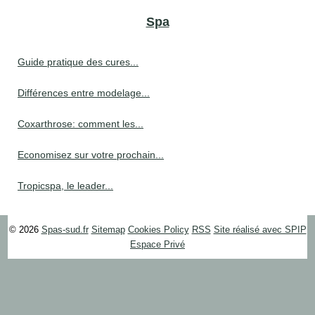
Spa
Guide pratique des cures...
Différences entre modelage...
Coxarthrose: comment les...
Economisez sur votre prochain...
Tropicspa, le leader...
© 2026
Spas-sud.fr
Sitemap
Cookies Policy
RSS
Site réalisé avec SPIP
Espace Privé