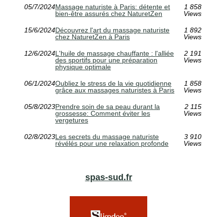
05/7/2024
Massage naturiste à Paris: détente et
1 858
bien-être assurés chez NaturetZen
Views
15/6/2024
Découvrez l'art du massage naturiste
1 892
chez NaturetZen à Paris
Views
12/6/2024
L'huile de massage chauffante : l'alliée
2 191
des sportifs pour une préparation
Views
physique optimale
06/1/2024
Oubliez le stress de la vie quotidienne
1 858
grâce aux massages naturistes à Paris
Views
05/8/2023
Prendre soin de sa peau durant la
2 115
grossesse: Comment éviter les
Views
vergetures
02/8/2023
Les secrets du massage naturiste
3 910
révélés pour une relaxation profonde
Views
spas-sud.fr