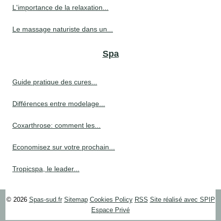
L'importance de la relaxation...
Le massage naturiste dans un...
Spa
Guide pratique des cures...
Différences entre modelage...
Coxarthrose: comment les...
Economisez sur votre prochain...
Tropicspa, le leader...
© 2026
Spas-sud.fr
Sitemap
Cookies Policy
RSS
Site réalisé avec SPIP
Espace Privé