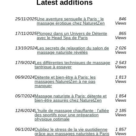
Latest additions
25/11/2025
Une aventure sensuelle à Paris : le
846
massage érotique chez NaturetZen
Views
17/11/2025
Plongez dans un Univers de Détente
865
avec le Head Spa de Paris
Views
13/10/2024
Les secrets de relaxation du salon de
2 026
massage naturiste révélés
Views
17/9/2024
Les différentes techniques de massage
2 543
tantrique à essayer
Views
06/9/2024
Détente et bien-être à Paris: les
1 813
massages NaturetZen à ne pas
Views
manquer
05/7/2024
Massage naturiste à Paris: détente et
1 854
bien-être assurés chez NaturetZen
Views
12/6/2024
L'huile de massage chauffante : l'alliée
2 185
des sportifs pour une préparation
Views
physique optimale
06/1/2024
Oubliez le stress de la vie quotidienne
1 857
grâce aux massages naturistes à Paris
Views