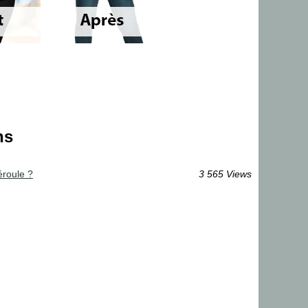
ns
éroule ?
3 565 Views