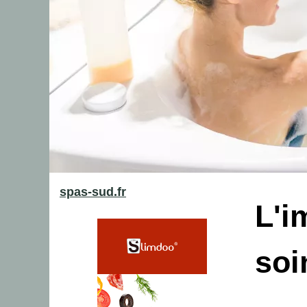
spas-sud.fr
L'i
soi