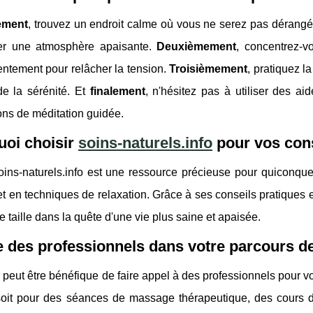
ement
, trouvez un endroit calme où vous ne serez pas dérangé
er une atmosphère apaisante.
Deuxièmement
, concentrez-vo
entement pour relâcher la tension.
Troisièmement
, pratiquez l
de la sérénité. Et
finalement
, n'hésitez pas à utiliser des 
ons de méditation guidée.
uoi choisir
soins-naturels.info
pour vos cons
soins-naturels.info est une ressource précieuse pour quiconq
et en techniques de relaxation. Grâce à ses conseils pratiques e
de taille dans la quête d'une vie plus saine et apaisée.
e des professionnels dans votre parcours de
il peut être bénéfique de faire appel à des professionnels pour
oit pour des séances de massage thérapeutique, des cours d