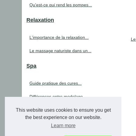
Qu'est-ce qui rend les pompes...
Relaxation
L'importance de la relaxation...
Le
Le massage naturiste dans un...
Spa
Guide pratique des cures...
Différences entre modelage...
Coxarthrose: comment les...
This website uses cookies to ensure you get
the best experience on our website.
Economisez sur votre prochain...
Learn more