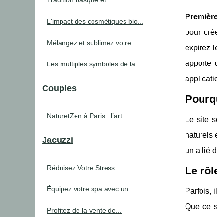
Tradition basque et...
Premièr
L'impact des cosmétiques bio...
pour cré
Mélangez et sublimez votre...
expirez l
apporte 
Les multiples symboles de la...
applicati
Couples
Pourq
NaturetZen à Paris : l’art...
Le site 
naturels 
Jacuzzi
un allié 
Réduisez Votre Stress...
Le rôl
Équipez votre spa avec un...
Parfois, 
Que ce s
Profitez de la vente de...