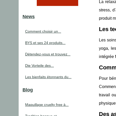
La relaxa
stress, d
News
produit m
Les te
Comment choisir un...
Les soins
BYS et ses 24 produits...
yoga, le
Détendez-vous et trouvez...
intégrée 
Die Vorteile des...
Commen
Les bienfaits étonnants du...
Pour béné
Commencez
Blog
travail 
physique
Maquillage cruelty free à...
Des as