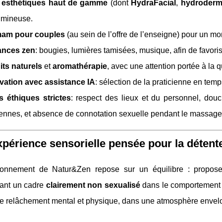
 esthétiques haut de gamme
(dont
HydraFacial
,
hydroderm
umineuse.
am pour couples
(au sein de l’offre de l’enseigne) pour un mo
nces zen
: bougies, lumières tamisées, musique, afin de favoris
its naturels
et
aromathérapie
, avec une attention portée à la q
vation avec assistance IA
: sélection de la praticienne en tem
s éthiques strictes
: respect des lieux et du personnel, douch
iennes, et absence de connotation sexuelle pendant le massage
périence sensorielle pensée pour la détent
ionnement de Natur&Zen repose sur un équilibre : propo
sant un cadre
clairement non sexualisé
dans le comportement e
 le relâchement mental et physique, dans une atmosphère envel