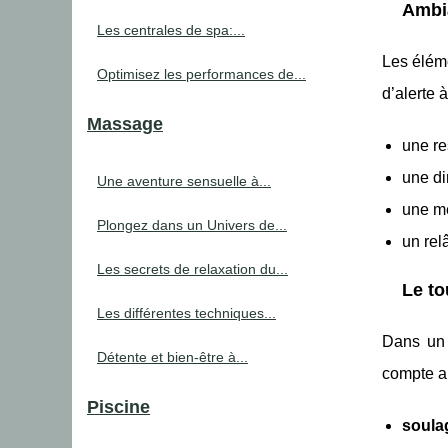
Ambia
Les centrales de spa:...
Les éléme
Optimisez les performances de...
d’alerte 
Massage
une re
une di
Une aventure sensuelle à...
une me
Plongez dans un Univers de...
un rel
Les secrets de relaxation du...
Le to
Les différentes techniques...
Dans u
Détente et bien-être à...
compte au
Piscine
soula