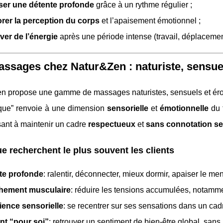
iser une détente profonde
grâce à un rythme régulier ;
orer la perception du corps
et l’apaisement émotionnel ;
ver de l’énergie
après une période intense (travail, déplacemen
ssages chez Natur&Zen : naturiste, sensue
n propose une gamme de massages naturistes, sensuels et érot
tique” renvoie à une dimension
sensorielle
et
émotionnelle
du 
sant à maintenir un cadre
respectueux
et
sans connotation se
e recherchent le plus souvent les clients
te profonde
: ralentir, déconnecter, mieux dormir, apaiser le men
hement musculaire
: réduire les tensions accumulées, notamm
ience sensorielle
: se recentrer sur ses sensations dans un cadr
t “pour soi”
: retrouver un sentiment de bien-être global, sans