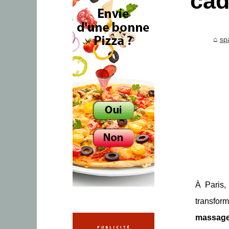
cad
sp
À Paris,
transfor
massage