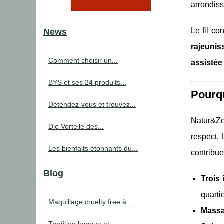
arrondis
Le fil c
News
rajeuni
Comment choisir un...
assistée 
BYS et ses 24 produits...
Pourqu
Détendez-vous et trouvez...
Natur&Zen
Die Vorteile des...
respect. 
Les bienfaits étonnants du...
contribue
Blog
Trois 
quartie
Maquillage cruelty free à...
Massa