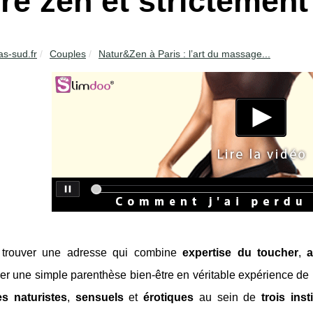
re zen et strictemen
as-sud.fr
Couples
Natur&Zen à Paris : l’art du massage...
 trouver une adresse qui combine
expertise du toucher
,
mer une simple parenthèse bien-être en véritable expérience d
s naturistes
,
sensuels
et
érotiques
au sein de
trois inst