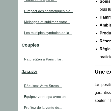
Tradition basque et...
Soins
plus l
L'impact des cosmétiques bio...
Hamm
Mélangez et sublimez votre...
Ambia
Les multiples symboles de la...
Produ
Réser
Couples
Règle
pratic
NaturetZen à Paris : l’art...
Une ex
Jacuzzi
Le posit
Réduisez Votre Stress...
garantis
Équipez votre spa avec un...
soutenir
Profitez de la vente de...