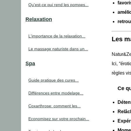
favor
Qu'est-ce qui rend les pompes...
améli
Relaxation
retrou
L'importance de la relaxation...
Les ma
Le massage naturiste dans un...
Natur&Ze
Spa
Ici, “éro
règles vi
Guide pratique des cures...
Ce qu
Différences entre modelage...
Déten
Coxarthrose: comment les...
Relâc
Economisez sur votre prochain...
Expér
Momen