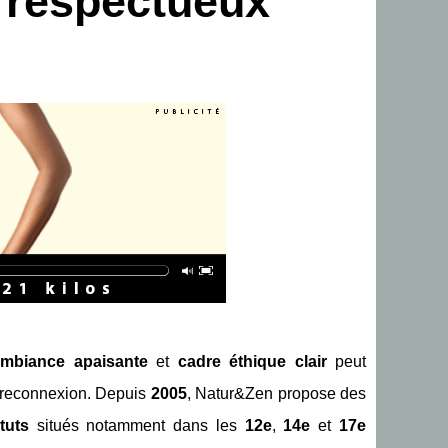
t respectueux
ambiance apaisante
et
cadre éthique clair
peut
e reconnexion. Depuis
2005
, Natur&Zen propose des
ituts
situés notamment dans les
12e
,
14e
et
17e