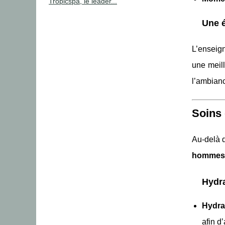
Tropicspa, le leader...
Une é
L’enseig
une meill
l’ambian
Soins 
Au-delà 
hommes
Hydra
Hydra
afin d’