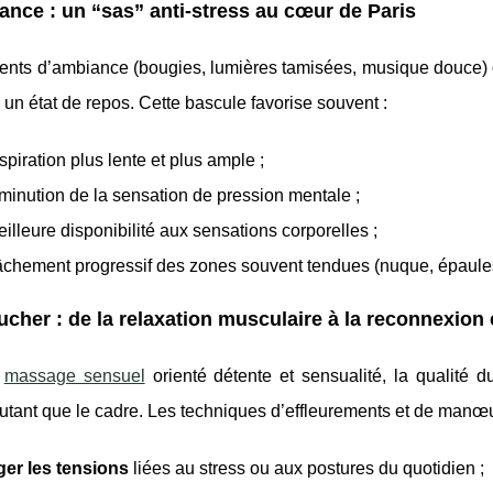
nce : un “sas” anti-stress au cœur de Paris
nts d’ambiance (bougies, lumières tamisées, musique douce) ont
à un état de repos. Cette bascule favorise souvent :
spiration plus lente et plus ample ;
minution de la sensation de pression mentale ;
illeure disponibilité aux sensations corporelles ;
âchement progressif des zones souvent tendues (nuque, épaules
ucher : de la relaxation musculaire à la reconnexion 
n
massage sensuel
orienté détente et sensualité, la qualité d
tant que le cadre. Les techniques d’effleurements et de manœu
ger les tensions
liées au stress ou aux postures du quotidien ;