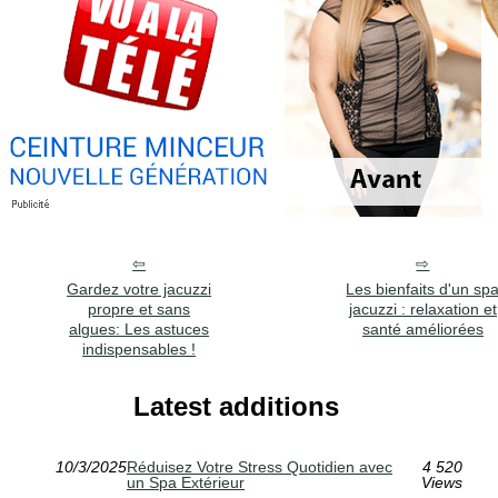
Gardez votre jacuzzi
Les bienfaits d'un sp
propre et sans
jacuzzi : relaxation et
algues: Les astuces
santé améliorées
indispensables !
Latest additions
10/3/2025
Réduisez Votre Stress Quotidien avec
4 520
un Spa Extérieur
Views