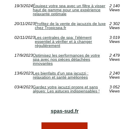
19/3/2024
Équipez votre spa avec un filtre à visser
2 140
haut de gamme pour une expérience
Views
relaxante optimale
20/11/2023
Profitez de la vente de jacuzzis de luxe
2 302
chez Tropicspa.fr
Views
02/11/2023
Les centrales de spa: l'élément
3 019
essentiel à vérifier et à changer
Views
régulièrement
17/9/2023
Optimisez les performances de votre
2 479
spa avec nos pièces détachées
Views
innovantes
13/6/2023
Les bienfaits d'un spa jacuzzi :
2 240
relaxation et santé améliorées
Views
03/4/2023
Gardez votre jacuzzi propre et sans
3 052
algues: Les astuces indispensables !
Views
spas-sud.fr